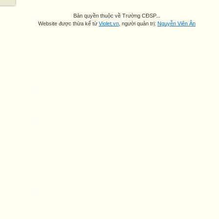
Bản quyền thuộc về Trường CĐSP...
Website được thừa kế từ
Violet.vn
, người quản trị:
Nguyễn Viên Ân