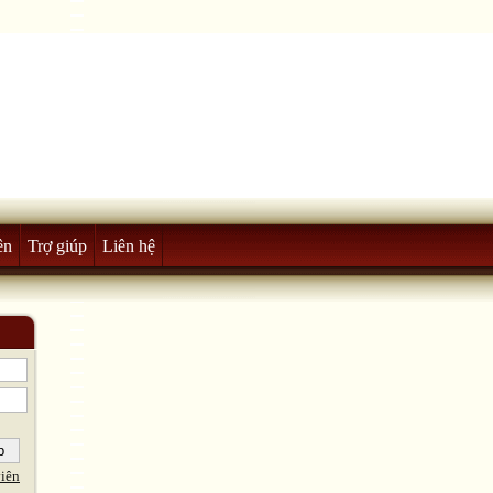
ên
Trợ giúp
Liên hệ
iên